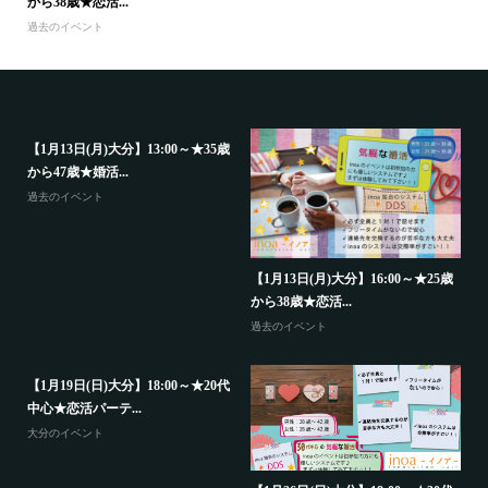
から38歳★恋活...
過去のイベント
【1月13日(月)大分】13:00～★35歳
から47歳★婚活...
過去のイベント
代
【
中
【1月13日(月)大分】16:00～★25歳
から38歳★恋活...
大
過去のイベント
【1月19日(日)大分】18:00～★20代
中心★恋活パーテ...
大分のイベント
【