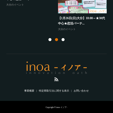
大分のイベント
【
か
歳
【1月26日(日)大分】18:00～★30代
中心★恋活パーテ...
山
大分のイベント
事業概要
特定商取引法に関する表示
お問い合わせ
Copyright © inoa-イノア-