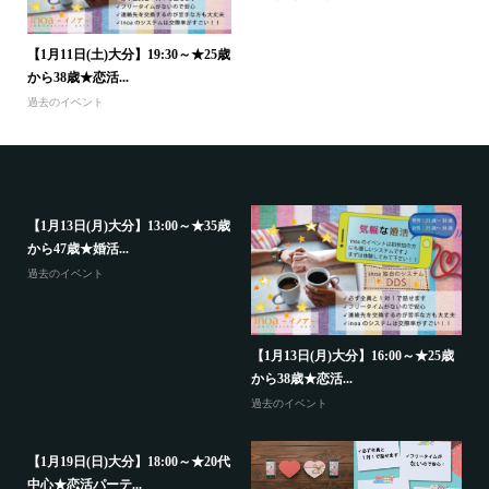
【1月11日(土)大分】19:30～★25歳
から38歳★恋活...
過去のイベント
【1月13日(月)大分】13:00～★35歳
から47歳★婚活...
過去のイベント
代
【
中
【1月13日(月)大分】16:00～★25歳
から38歳★恋活...
大
過去のイベント
【1月19日(日)大分】18:00～★20代
中心★恋活パーテ...