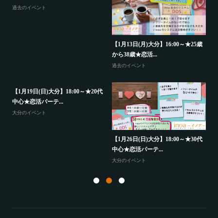
過去のイベント
代
【
中
【1月13日(月)大分】16:00～★25歳
から38歳★恋活...
大
過去のイベント
【1月19日(日)大分】18:00～★20代
中心★恋活パーテ...
大分のイベント
【
か
歳
【1月26日(日)大分】18:00～★30代
中心★恋活パーテ...
山
大分のイベント