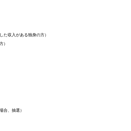
定した収入がある独身の方）
の方）
の場合、抽選）