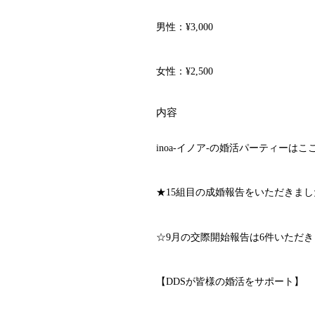
男性：
¥3,000
女性：
¥2,500
内容
inoa-イノア-の婚活パーティーは
★15組目の成婚報告をいただきまし
☆9月の交際開始報告は6件いただ
【DDSが皆様の婚活をサポート】