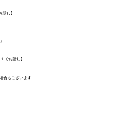
お話し】
ク」
対１でお話し】
場合もございます