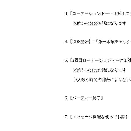
3.【ローテーショントーク１対１で
※約3～4分のお話になります
4.【DDS開始】-「第一印象チェッ
5.【2回目ローテーショントーク１
※約3～4分のお話になります
※人数や時間の都合によりない
6.【パーティー終了】
7.【メッセージ機能を使ってお話】