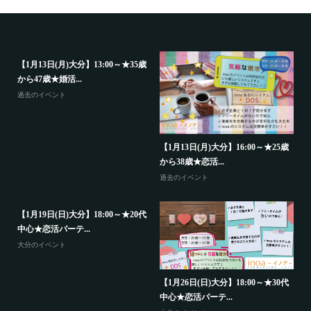
【1月13日(月)大分】13:00～★35歳
から47歳★婚活...
過去のイベント
代
【
中
【1月13日(月)大分】16:00～★25歳
から38歳★恋活...
大
過去のイベント
【1月19日(日)大分】18:00～★20代
中心★恋活パーテ...
大分のイベント
【
か
歳
【1月26日(日)大分】18:00～★30代
中心★恋活パーテ...
山