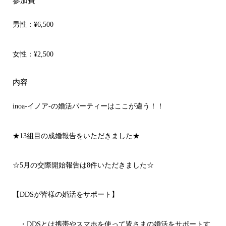
参加費
男性：
¥6,500
女性：
¥2,500
内容
inoa-イノア-の婚活パーティーはここが違う！！
★13組目の成婚報告をいただきました★
☆5月の交際開始報告は8件いただきました☆
【DDSが皆様の婚活をサポート】
・DDSとは携帯やスマホを使って皆さまの婚活をサポートす