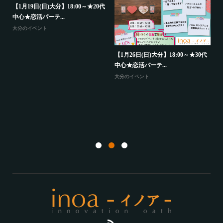
代
【
【1月19日(日)大分】18:00～★20代
中
中心★恋活パーテ...
大
大分のイベント
歳
【1月26日(日)大分】18:00～★30代
中心★恋活パーテ...
大分のイベント
【
か
山