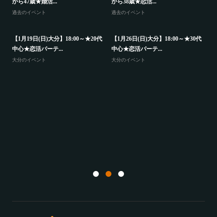
から47歳★婚活...
から38歳★恋活...
中
過去のイベント
過去のイベント
大
歳
【1月19日(日)大分】18:00～★20代
【1月26日(日)大分】18:00～★30代
中心★恋活パーテ...
中心★恋活パーテ...
大分のイベント
大分のイベント
【
か
山