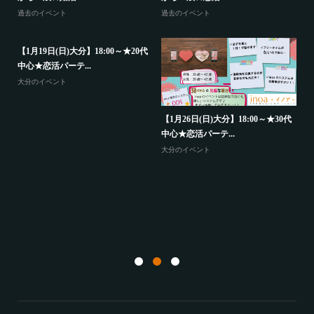
【12月26日(木)大分】19:30～★30代
【12月28日(土)山口】14:3
中心★恋活パー...
から38歳★恋...
大分のイベント
山口のイベント
18:00～★30代
【12月28日(土)山口】11:30～★35歳
【1月12日(日)佐世保】19:3
から47歳0代...
歳から38歳★婚...
山口のイベント
過去のイベント