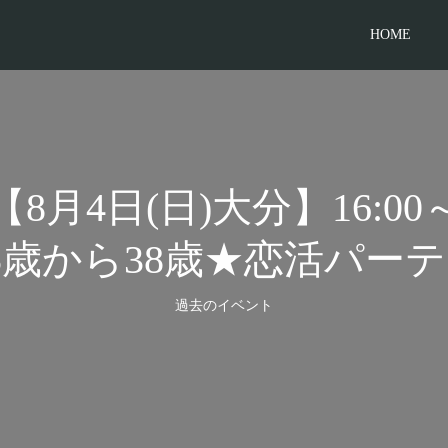
HOME
【8月4日(日)大分】16:00
5歳から38歳★恋活パー
過去のイベント