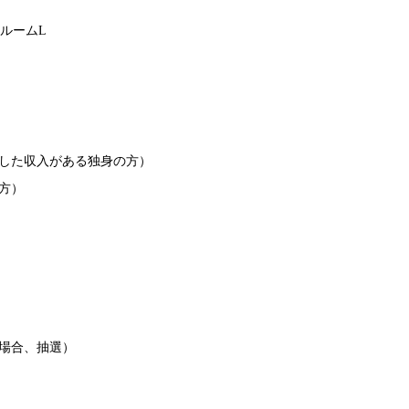
ールームL
定した収入がある独身の方）
の方）
の場合、抽選）