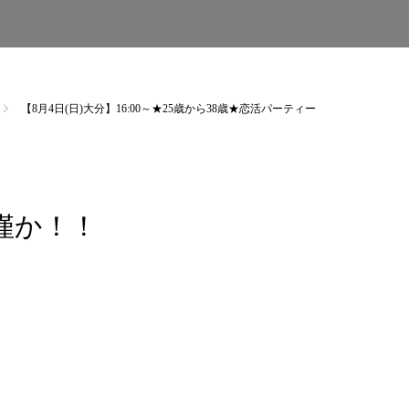
【8月4日(日)大分】16:00～★25歳から38歳★恋活パーティー
僅か！！