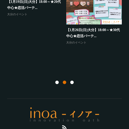
代
【
【1月19日(日)大分】18:00～★20代
中
中心★恋活パーテ...
大
大分のイベント
歳
【1月26日(日)大分】18:00～★30代
中心★恋活パーテ...
大分のイベント
【
か
山