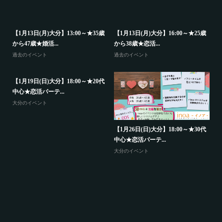
【1月13日(月)大分】13:00～★35歳
【1月13日(月)大分】16:00～★25歳
から47歳★婚活...
から38歳★恋活...
過去のイベント
過去のイベント
代
【
【1月19日(日)大分】18:00～★20代
中
中心★恋活パーテ...
大
大分のイベント
歳
【1月26日(日)大分】18:00～★30代
中心★恋活パーテ...
大分のイベント
【
か
山