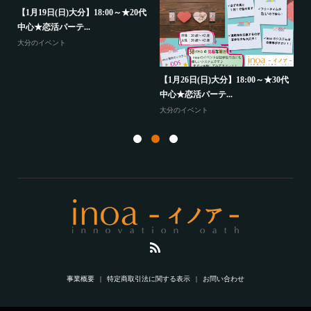
【1月19日(日)大分】18:00～★20代
中心★恋活パーテ...
大分のイベント
【
か
歳
【1月26日(日)大分】18:00～★30代
中心★恋活パーテ...
山
大分のイベント
事業概要
特定商取引法に関する表示
お問い合わせ