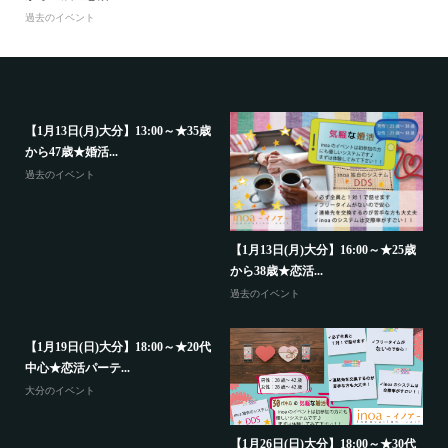
過去のイベント
【1月13日(月)大分】13:00～★35歳
から47歳★婚活...
過去のイベント
代
【
中
【1月13日(月)大分】16:00～★25歳
から38歳★恋活...
大
過去のイベント
【1月19日(日)大分】18:00～★20代
中心★恋活パーテ...
大分のイベント
【
か
歳
【1月26日(日)大分】18:00～★30代